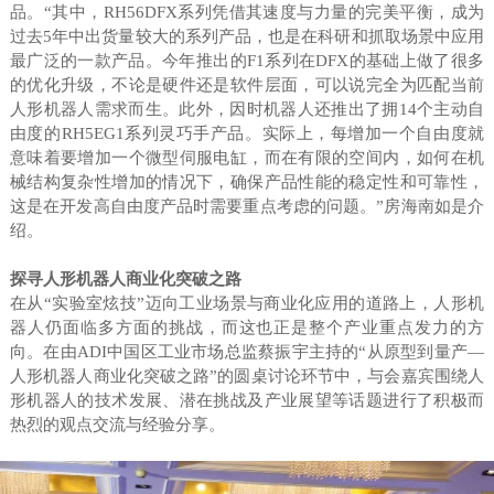
品。“其中，RH56DFX系列凭借其速度与力量的完美平衡，成为
过去5年中出货量较大的系列产品，也是在科研和抓取场景中应用
最广泛的一款产品。今年推出的F1系列在DFX的基础上做了很多
的优化升级，不论是硬件还是软件层面，可以说完全为匹配当前
人形机器人需求而生。此外，因时机器人还推出了拥14个主动自
由度的RH5EG1系列灵巧手产品。实际上，每增加一个自由度就
意味着要增加一个微型伺服电缸，而在有限的空间内，如何在机
械结构复杂性增加的情况下，确保产品性能的稳定性和可靠性，
这是在开发高自由度产品时需要重点考虑的问题。”房海南如是介
绍。
探寻人形机器人商业化突破之路
在从“实验室炫技”迈向工业场景与商业化应用的道路上，人形机
器人仍面临多方面的挑战，而这也正是整个产业重点发力的方
向。在由ADI中国区工业市场总监蔡振宇主持的“从原型到量产—
人形机器人商业化突破之路”的圆桌讨论环节中，与会嘉宾围绕人
形机器人的技术发展、潜在挑战及产业展望等话题进行了积极而
热烈的观点交流与经验分享。