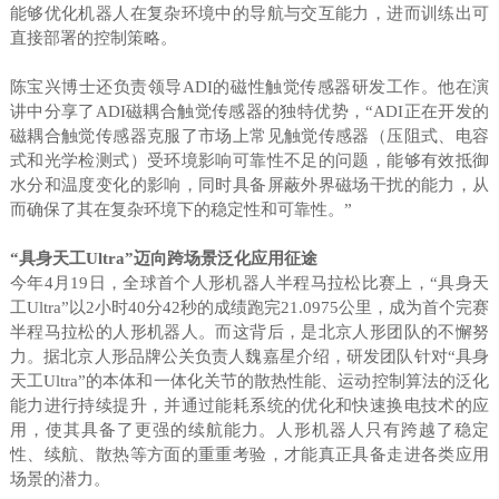
能够优化机器人在复杂环境中的导航与交互能力，进而训练出可
直接部署的控制策略。
陈宝兴博士还负责领导ADI的磁性触觉传感器研发工作。他在演
讲中分享了ADI磁耦合触觉传感器的独特优势，“ADI正在开发的
磁耦合触觉传感器克服了市场上常见触觉传感器（压阻式、电容
式和光学检测式）受环境影响可靠性不足的问题，能够有效抵御
水分和温度变化的影响，同时具备屏蔽外界磁场干扰的能力，从
而确保了其在复杂环境下的稳定性和可靠性。”
“具身天工Ultra”迈向跨场景泛化应用征途
今年4月19日，全球首个人形机器人半程马拉松比赛上，“具身天
工Ultra”以2小时40分42秒的成绩跑完21.0975公里，成为首个完赛
半程马拉松的人形机器人。而这背后，是北京人形团队的不懈努
力。据北京人形品牌公关负责人魏嘉星介绍，研发团队针对“具身
天工Ultra”的本体和一体化关节的散热性能、运动控制算法的泛化
能力进行持续提升，并通过能耗系统的优化和快速换电技术的应
用，使其具备了更强的续航能力。人形机器人只有跨越了稳定
性、续航、散热等方面的重重考验，才能真正具备走进各类应用
场景的潜力。