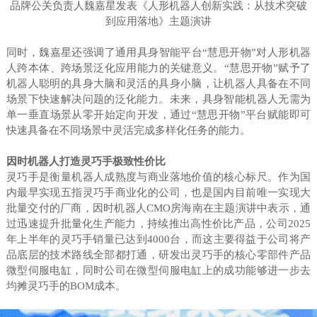
品牌公关负责人魏嘉星发表《人形机器人创新实践：从技术突破
到应用落地》主题演讲
同时，魏嘉星还强调了通用具身智能平台“慧思开物”对人形机器
人跨本体、跨场景泛化应用能力的关键意义。“慧思开物”赋予了
机器人聪明的具身大脑和灵活的具身小脑，让机器人具备在不同
场景下快速解决问题的泛化能力。未来，具身智能机器人无需为
单一垂直场景从零开始定向开发，通过“慧思开物”平台赋能即可
快速具备在不同场景中灵活完成多样化任务的能力。
因时机器人打造灵巧手极致性价比
灵巧手是衡量机器人成熟度与商业落地价值的核心标尺。作为国
内最早实现五指灵巧手商业化的公司，也是国内目前唯一实现大
批量交付的厂商，因时机器人CMO房海南在主题演讲中表示，通
过迅速提升批量化生产能力，持续推出高性价比产品，公司2025
年上半年的灵巧手销量已达到4000台，而这主要得益于公司将产
品底层的技术路线全部都打通，研发出灵巧手的核心零部件产品
微型伺服电缸，同时公司在微型伺服电缸上的成功能够进一步去
均摊灵巧手的BOM成本。