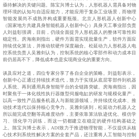
亟待解决的关键问题。陈宝兴博士认为，人形机器人需具备对物
理环境的认知与自适应能力，才能应用于复杂工业场景，而物理
智能发展尚不成熟并构成重要瓶颈。北京人形机器人创新中心
（国家地方共建具身智能机器人创新中心）具身天工事业部负责
人刘益彰强调，目前，仍须全面提升人形机器人的整体可靠性和
稳定性。房海南则指出，硬件方面需实现批量生产，软件方面应
持续优化算法，并推动软硬件深度融合。松延动力人形机器人电
控系统负责人吴雅剑认为，控制系统的核心零部件和动力成本目
前仍居高不下，降低成本也是实现商业化的重要方向。
谈及应对之道，四位专家分享了各自企业的策略。刘益彰表示，
创新中心正通过持续技术迭代，致力于实现从底层零部件到机器
人系统、再到通用具身智能平台的全链路突破。房海南指出，因
时聚焦于一体化线性执行器微型伺服电缸的研发与规模化量产，
以高一致性产品服务机器人与新能源领域，并持续优化成本、推
动技术迭代以保持核心竞争力。吴雅剑谈到，松延动力机器人之
所以能完成空翻等高难度动作，主要依靠算法轨迹优化、模仿学
习、强化学习训练，而这一切都建立在稳定的硬件结构基础之
上。陈宝兴博士表示，ADI致力于推进物理智能，不仅提供从核
心技术到系统性解决方案的全套产品，还注重将人工智能与控制