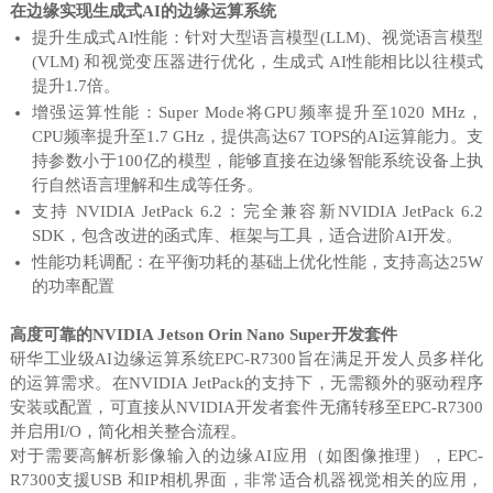
在边缘实现生成式AI的边缘运算系统
提升生成式AI性能：针对大型语言模型(LLM)、视觉语言模型
(VLM) 和视觉变压器进行优化，生成式 AI性能相比以往模式
提升1.7倍。
增强运算性能：Super Mode将GPU频率提升至1020 MHz，
CPU频率提升至1.7 GHz，提供高达67 TOPS的AI运算能力。支
持参数小于100亿的模型，能够直接在边缘智能系统设备上执
行自然语言理解和生成等任务。
支持 NVIDIA JetPack 6.2：完全兼容新NVIDIA JetPack 6.2
SDK，包含改进的函式库、框架与工具，适合进阶AI开发。
性能功耗调配：在平衡功耗的基础上优化性能，支持高达25W
的功率配置
高度可靠的NVIDIA Jetson Orin Nano Super开发套件
研华工业级AI边缘运算系统EPC-R7300旨在满足开发人员多样化
的运算需求。在NVIDIA JetPack的支持下，无需额外的驱动程序
安装或配置，可直接从NVIDIA开发者套件无痛转移至EPC-R7300
并启用I/O，简化相关整合流程。
对于需要高解析影像输入的边缘AI应用（如图像推理），EPC-
R7300支援USB 和IP相机界面，非常适合机器视觉相关的应用，