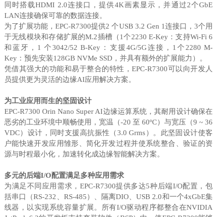
同时搭载HDMI 2.0连接口，提供4K画素显示，并通过2个GbE
LAN连接确保可靠的数据连接。
为了扩展功能，EPC-R7300提供2 个USB 3.2 Gen 1连接口，3个用
于无线模块和存储扩展的M.2插槽（1个2230 E-Key：支持Wi-Fi 6
和蓝牙，1 个3042/52 B-Key：支援4G/5G连接，1个2280 M-
Key：预先安装128GB NVMe SSD，并具有额外的扩展能力）。
凭借其强大的功能和易于整合的特性，EPC-R7300可以向开发人
员提供更为灵活的边缘AI应用解决方案。
为工业应用而生的坚固设计
EPC-R7300 Orin Nano Super AI边缘运算系统，其耐用设计确保在
恶劣的工业环境中顺畅使用，宽温（-20 至 60ºC）与宽压（9 ~ 36
VDC）设计，同时支援高抗振性（3.0 Grms）。此坚固设计使客
户能快速开发应用雏形、简化开发过程并使系统整合、验证的资
源与时程最小化，加速转化成边缘智能解决方案。
多元的后端I/O配置满足多种应用需求
为满足不同应用需求，EPC-R7300提供多达5种后端I/O配置，包
括串口（RS-232、RS-485）、隔离DIO、USB 2.0和一个4xGbE集
线器，以实现系统容量扩展。所有I/O驱动程序都整合在NVIDIA